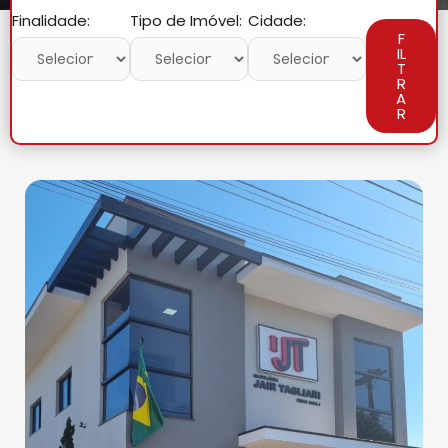
Finalidade:
Tipo de Imóvel:
Cidade:
F
IL
T
R
A
R