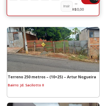
—
R$
0,00
Terreno 250 metros – (10×25) – Artur Nogueira
Bairro: Jd. Sacilotto II