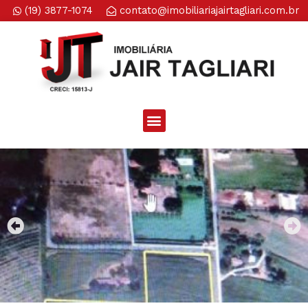
(19) 3877-1074
contato@imobiliariajairtagliari.com.br​