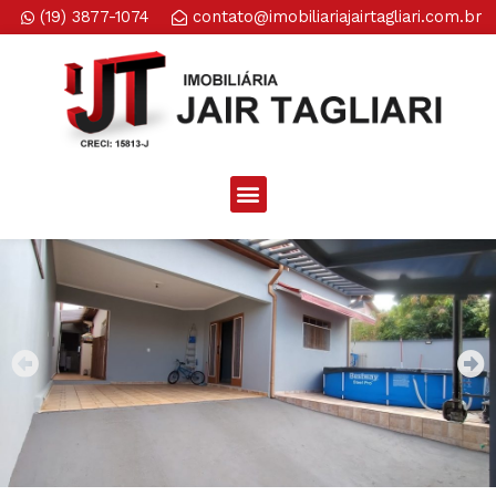
(19) 3877-1074
contato@imobiliariajairtagliari.com.br​