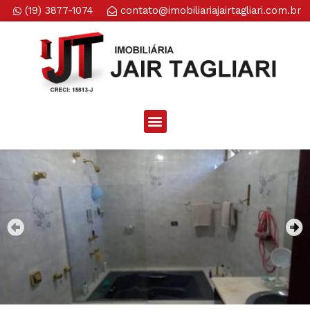
(19) 3877-1074
contato@imobiliariajairtagliari.com.br​