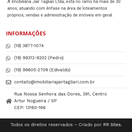
A Imobiliária Jair Tagliari Ltda, está no ramo há mais de 30
anos, atuando com ênfase na área de loteamentos
próprios, vendas e administração de imóveis em geral.
INFORMAÇÕES
(19) 3877-1074
(19) 99312-9202 (Pedro)
(19) 99605-2709 (Edivaldo)
contato@imobiliariajairtagliari.com.br​
Rua Nossa Senhora das Dores, 391, Centro
Artur Nogueira / SP
CEP: 13160-166
Todos os direitos reservados – Criado por
RR Sites
.