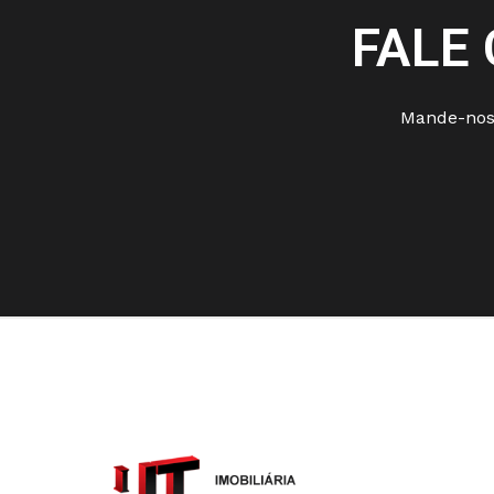
FALE
Mande-nos