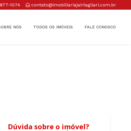
3877-1074
contato@imobiliariajairtagliari.com.br​
SOBRE NÓS
TODOS OS IMÓVEIS
FALE CONOSCO
Dúvida sobre o imóvel?
e:
Comprar