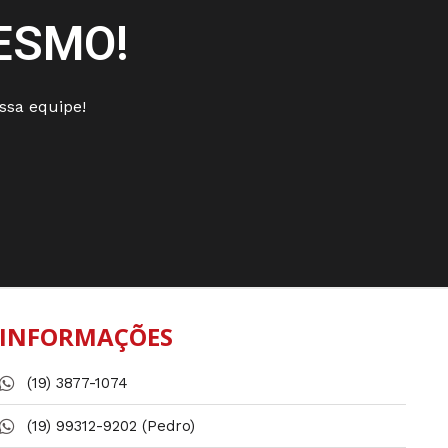
ESMO!
sa equipe!
INFORMAÇÕES
(19) 3877-1074
(19) 99312-9202 (Pedro)