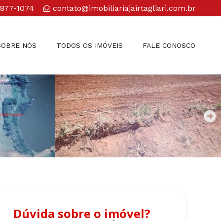
3877-1074
contato@imobiliariajairtagliari.com.br​
SOBRE NÓS
TODOS OS IMÓVEIS
FALE CONOSCO
Dúvida sobre o imóvel?
e:
Comprar